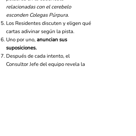
relacionadas con el cerebelo
esconden Colegas Púrpura.
Los Residentes discuten y eligen qué
cartas adivinar según la pista.
Uno por uno,
anuncian sus
suposiciones.
Después de cada intento, el
Consultor Jefe del equipo revela la
identidad de la palabra elegida
tocando la esquina correspondiente
del recuadro:
● Esquina superior izquierda →
Colega Púrpura
● Esquina inferior derecha →
Colega
Cian
● Esquina inferior izquierda →